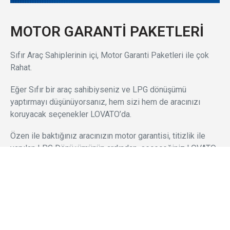
MOTOR GARANTİ PAKETLERİ
Sıfır Araç Sahiplerinin içi, Motor Garanti Paketleri ile çok
Rahat.
Eğer Sıfır bir araç sahibiyseniz ve LPG dönüşümü
yaptırmayı düşünüyorsanız, hem sizi hem de aracınızı
koruyacak seçenekler LOVATO’da.
Özen ile baktığınız aracınızın motor garantisi, titizlik ile
yapılan LPG Dönüşümünün ardından, seçeceğiniz LOVATO
Garanti paketleri ile devam edecektir. Böylece, satın
aldığınız otomobilinizin yetkili servislerce iptal edilen
motor garantisini devam ettirmeniz mümkün olacaktır.
İsteğe bağlı tercih edebileceğiniz bu paketler şu
şekildedir.