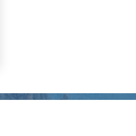
acınıza En Uyumlu Sistemi Bulabilir