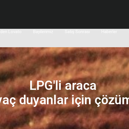
den Lovato
Bayilerimiz
Satış Sonrası
Haberler
LPG'li araca 

iyaç duyanlar için çözüm